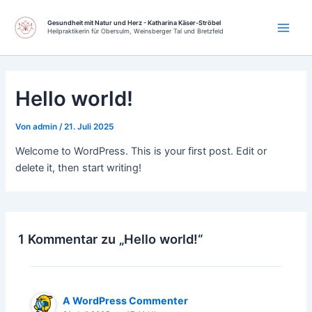
Zum
Main
Inhalt
Gesundheit mit Natur und Herz - Katharina Käser-Ströbel
Heilpraktikerin für Obersulm, Weinsberger Tal und Bretzfeld
Men
springen
Hello world!
Von
admin
/
21. Juli 2025
Welcome to WordPress. This is your first post. Edit or
delete it, then start writing!
1 Kommentar zu „Hello world!“
A WordPress Commenter